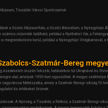
 Múzeum, Tiszalöki Városi Sportcsarnok
tebbek a Sóstói Múzeumfalu, a Sóstói Arborétum, a Nyíregyházi Ál
számos műemlék található, például a Nyírbátori Vár, a Fehérgya
megrendezésre kerül, például a Nyíregyházi Virágkarnevál, a Ki
: Szabolcs-Szatmár-Bereg megy
szakkeleti részén fekszik, határainkon túl Ukrajnával és Ro
eregre utal, amelyek 1950-ben egyesültek. A megye székhelye N
sik nagyvárosa Mátészalka, amely a Szatmár-Beregi-síkság fő t
gulatot és értékeket őriznek.
zatosak. A Nyírség, a Tiszahát, a Rétköz, a Szatmár-Beregi-sík
 és vízviszonyokkal rendelkeznek. A megye legnagyobb folyója a T