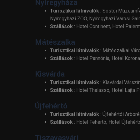
Nyíregyháza
Turisztikai látnivalók
: Sóstói Múzeumfa
Nyíregyházi ZOO, Nyíregyházi Városi Galé
Szállások
: Hotel Continent, Hotel Paler
Mátészalka
Turisztikai látnivalók
: Mátészalkai Vár
Szállások
: Hotel Pannónia, Hotel Koron
Kisvárda
Turisztikai látnivalók
: Kisvárdai Várszí
Szállások
: Hotel Thalasso, Hotel Lajta P
Újfehértó
Turisztikai látnivalók
: Újfehértói Arbor
Szállások
: Hotel Fehértó, Hotel Újfehért
Tiszavasvári