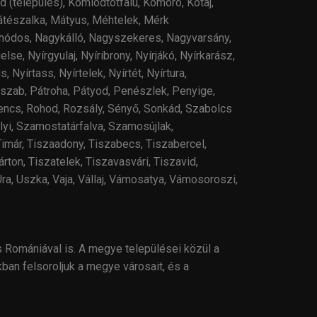
d (település), Komlódtótfalu, Komoró, Kótaj,
átészalka, Mátyus, Méhtelek, Mérk
hódos, Nagykálló, Nagyszekeres, Nagyvarsány,
se, Nyírgyulaj, Nyíribrony, Nyírjákó, Nyírkarász,
 Nyírtass, Nyírtelek, Nyírtét, Nyírtura,
Paszab, Pátroha, Pátyod, Penészlek, Penyige,
encs, Rohod, Rozsály, Sényő, Sonkád, Szabolcs
i, Szamostatárfalva, Szamosújlak,
imár, Tiszaadony, Tiszabecs, Tiszabercel,
ton, Tiszatelek, Tiszavasvári, Tiszavid,
Ura, Uszka, Vaja, Vállaj, Vámosatya, Vámosoroszi,
s Romániával is
.
A megye települései közül a
ban felsoroljuk a megye városait, és a