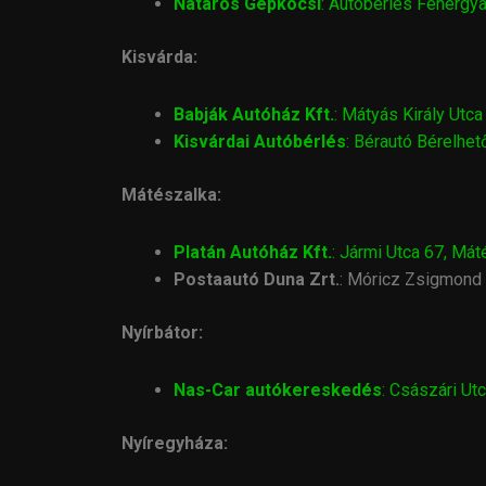
Nataros Gépkocsi
: Autóbérlés Fehérgy
Kisvárda:
Babják Autóház Kft.
: Mátyás Király Utca
Kisvárdai Autóbérlés
: Bérautó Bérelhe
Mátészalka:
Platán Autóház Kft.
: Jármi Utca 67, Má
Postaautó Duna Zrt.
: Móricz Zsigmond 
Nyírbátor:
Nas-Car autókereskedés
: Császári Utc
Nyíregyháza: