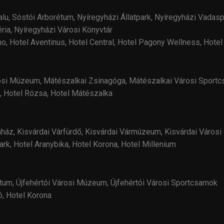
lu, Sóstói Arborétum, Nyíregyházi Állatpark, Nyíregyházi Vada
ria, Nyíregyházi Városi Könyvtár
mo, Hotel Aventinus, Hotel Central, Hotel Pagony Wellness, Hotel 
osi Múzeum, Mátészalkai Zsinagóga, Mátészalkai Városi Sportc
a, Hotel Rózsa, Hotel Mátészalka
nház, Kisvárdai Várfürdő, Kisvárdai Vármúzeum, Kisvárdai Városi
ark, Hotel Aranybika, Hotel Korona, Hotel Millenium
étum, Újfehértói Városi Múzeum, Újfehértói Városi Sportcsarnok
ó, Hotel Korona