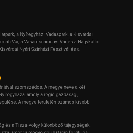
latpark, a Nyíregyházi Vadaspark, a Kisvárdai
rmati Vár, a Vásárosnaményi Vár és a Nagykállói
svárdai Nyári Színházi Fesztivál és a
e
mániával szomszédos. A megye neve a két
yíregyháza, amely a régió gazdasági,
elepülése. A megye területén számos kisebb
ság és a Tisza-völgy különböző tájegységek,
isza, amely a megye déli határán folyik, és