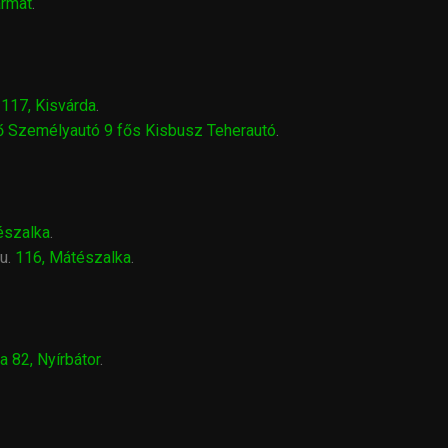
armat
.
 117, Kisvárda
.
tő Személyautó 9 fős Kisbusz Teherautó
.
tészalka
.
u.
116, Mátészalka
.
a 82, Nyírbátor
.