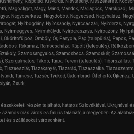
, Kisnamény, Kispalád, Kisvárda, Kisvarsány, Kisszekeres, Kocsor
etri, Magosliget, Magy, Mánd, Mándok, Máriapócs, Márokpapi, M
Nagyar, Nagycserkesz, Nagydobos, Nagyecsed, Nagyhalász, Nagy
bogát, Nyírbogdány, Nyírcsaholy, Nyírcsászári, Nyírderzs, Nyírgel
, Nyírmeggyes, Nyírmihálydi, Nyírparasznya, Nyírpazony, Nyírpilis,
yi, Ököritófülpös, Ömböly, Őr, Panyola, Pap (település), Papos, 
ztadobos, Rakamaz, Ramocsaháza, Rápolt (település), Rétközber
, Szakoly, Szamosangyalos, Szamosbecs, Szamoskér, Szamossály
 Szorgalmatos, Tákos, Tarpa, Terem (település), Tiborszállás, T
Tiszaeszlár, Tiszakanyár, Tiszarád, Tiszaszalka, Tiszaszentmár
vándi, Túrricse, Tuzsér, Tyukod, Újdombrád, Újfehértó, Újkenéz, 
olyán, Zsurk
akkeleti részén található, határos Szlovákiával, Ukrajnával é
 számos más város és falu is található a megyében
.
Az alábbiak
ket és szállásokat városonként.