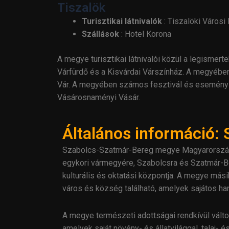
Tiszalök
Turisztikai látnivalók
: Tiszalöki Városi
Szállások
: Hotel Korona
A megye turisztikai látnivalói közül a legismer
Várfürdő és a Kisvárdai Várszínház
.
A megyében 
Vár
.
A megyében számos fesztivál és esemény is 
Vásárosnaményi Vásár
.
Általános információ
Szabolcs-Szatmár-Bereg megye Magyarország é
egykori vármegyére, Szabolcsra és Szatmár-B
kulturális és oktatási központja. A megye má
város és község található, amelyek sajátos han
A megye természeti adottságai rendkívül válto
amelyek saját növény- és állatvilággal, talaj-