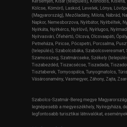
Kérsemjén, Kisar (település), Kishódos, Kisléta
Kölcse, Kömörő, Laskod, Levelek, Lónya, Lövőp
(Magyarország), Mezőladány, Milota, Nábrád, 
Napkor, Nemesborzova, Nyírbátor, Nyírbéltek, Nyír
Nyírkáta, Nyírkércs, Nyírlövő, Nyírlugos, Nyírmada
Nyírvasvári, Ófehértó, Olcsva, Olcsvaapáti, Ópál
Petneháza, Piricse, Pócspetri, Porcsalma, Pus
(település), Szabolcsbáka, Szabolcsveresmart
Szamosszeg, Szatmárcseke, Székely (település),
Tiszabezdéd, Tiszacsécse, Tiszadada, Tiszadob, 
Tisztaberek, Tornyospálca, Tunyogmatolcs, Túrist
Vásárosnamény, Vasmegyer, Záhony, Zajta, Zsar
Szabolcs-Szatmár-Bereg megye Magyarország ész
legnépesebb a megyeszékhely, Nyíregyháza, de
legfontosabb turisztikai látnivalókat, eseménye