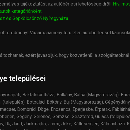
zemélyes tájékoztatást az autóbérlési lehetőségeidről!
Hívj mos
 autók kategóriánként
.
busz és Gépkölcsönző Nyíregyháza
.
t eredményt Vásárosnamény területén autóbérléssel kapcsolat
ltozhatnak, ezért javasoljuk, hogy közvetlenül a szolgáltatóknál
e települései
ranyosapáti, Baktalórántháza, Balkány, Balsa (Magyarország), Bara
i (település), Botpalád, Bököny, Buj (Magyarország), Cégénydány
mecser, Dombrád, Döge, Encsencs, Eperjeske, Érpatak, Fábiánház
Géberjén, Gégény, Gelénes, Gemzse, Geszteréd, Gulács (település
, Ilk, Jánd, Jánkmajtis, Jármi, Jéke, Kállósemjén, Kálmánháza, 