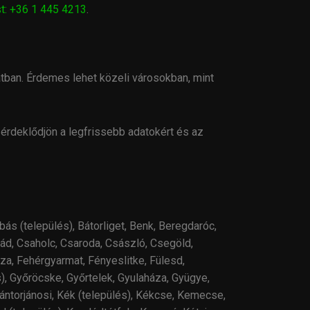
t: +36 1 445 4213
.
ban. Érdemes lehet közeli városokban, mint
 érdeklődjön a legfrissebb adatokért és az
bás (település), Bátorliget, Benk, Beregdaróc,
ád, Csaholc, Csaroda, Császló, Csegöld,
a, Fehérgyarmat, Fényeslitke, Fülesd,
), Győröcske, Győrtelek, Gyulaháza, Gyügye,
Kántorjánosi, Kék (település), Kékcse, Kemecse,