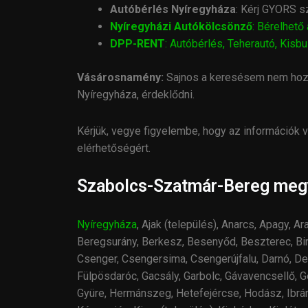
Autóbérlés Nyíregyháza
: Kérj GYORS s
Nyíregyházi Autókölcsönző
: Bérelhető
DPP-RENT
: Autóbérlés, Teherautó, Kis
Vásárosnamény:
Sajnos a keresésem nem hozot
Nyíregyháza, érdeklődni.
Kérjük, vegye figyelembe, hogy az információk vá
elérhetőségért.
Szabolcs-Szatmár-Bereg megy
Nyíregyháza
, Ajak (település), Anarcs, Apagy, A
Beregsurány, Berkesz, Besenyőd, Beszterec, Bir
Csenger, Csengersima, Csengerújfalu, Darnó, De
Fülpösdaróc, Gacsály, Garbolc, Gávavencsellő, 
Gyüre, Hermánszeg, Hetefejércse, Hodász, Ibrány